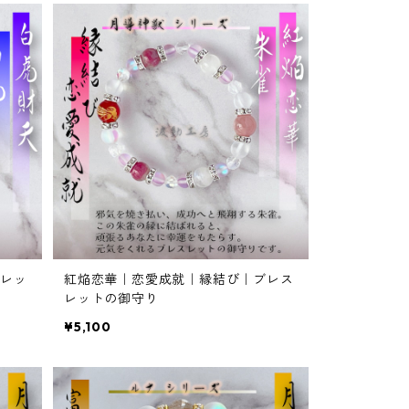
レッ
紅焔恋華｜恋愛成就｜縁結び｜ブレス
レットの御守り
¥5,100