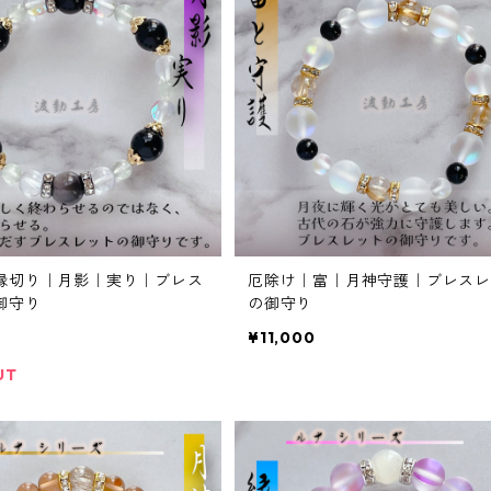
縁切り｜月影｜実り｜ブレス
厄除け｜富｜月神守護｜ブレスレ
御守り
の御守り
¥11,000
UT