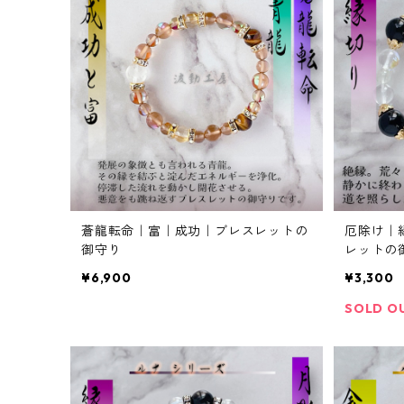
蒼龍転命｜富｜成功｜ブレスレットの
厄除け｜
御守り
レットの
¥6,900
¥3,300
SOLD O