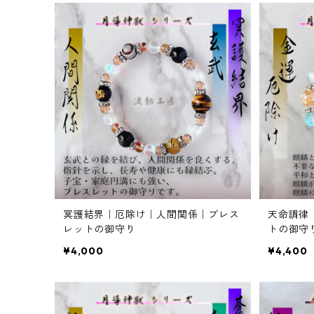
冥護結界｜厄除け｜人間関係｜ブレス
天命調律
レットの御守り
トの御守
¥4,000
¥4,400