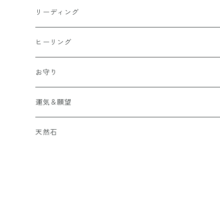
リーディング
波動
ヒーリング
お守り
五芒星
運気＆願望
小さなお守りシリーズ
六芒星
魔除け・厄除け・悪縁切り・結界
天然石
ブレスレット
小さなお守りシリーズ
ブレスレット
金運・勝負運
神獣
誕生日
コースター
ブレスレット
イヤリング・ピアス
人間関係・良縁
水晶（クリスタル）
1月
コースター
コースター