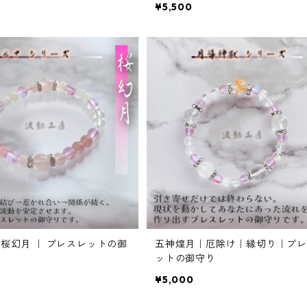
¥5,500
 桜幻月 ｜ ブレスレットの御
五神煌月｜厄除け｜縁切り｜ブレ
ットの御守り
¥5,000