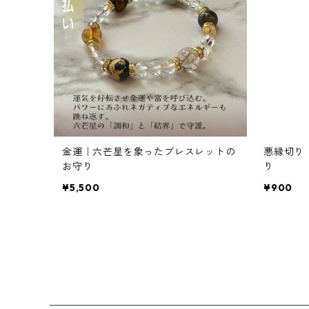
金運｜六芒星を象ったブレスレットの
悪縁切り
お守り
り
¥5,500
¥900