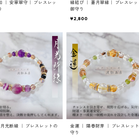
 ｜ 安寧翠守｜ ブレスレッ
縁結び ｜ 蒼月翠縁｜ ブレスレ
り
御守り
¥2,800
 月光断縁 ｜ ブレスレットの
金運 ｜ 陽春財芽 ｜ ブレスレッ
守り