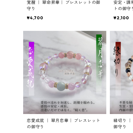
覚醒 ｜ 翠命昇華｜ ブレスレットの御
安定・調和
守り
トの御守
¥4,700
¥2,100
恋愛成就 ｜ 翠月恋華｜ ブレスレット
縁切り ｜
の御守り
御守り