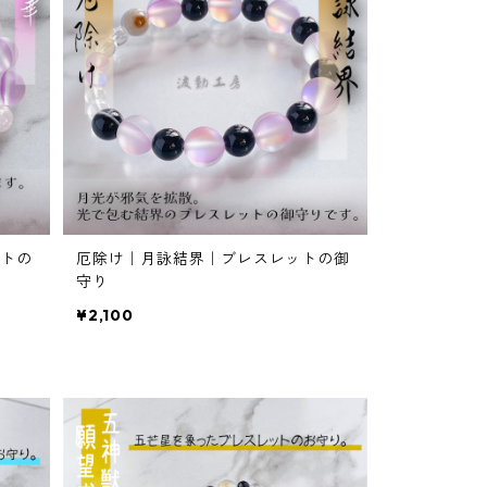
トの
厄除け｜月詠結界｜ブレスレットの御
守り
¥2,100