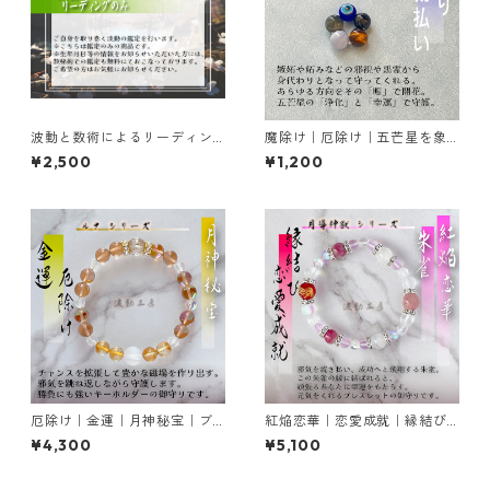
波動と数術によるリーディン
魔除け｜厄除け｜五芒星を象
グ（鑑定）のみ 鑑定書
った小さなお守り
¥2,500
¥1,200
厄除け｜金運｜月神秘宝｜ブ
紅焔恋華｜恋愛成就｜縁結び
レスレットの御守り
｜ブレスレットの御守り
¥4,300
¥5,100