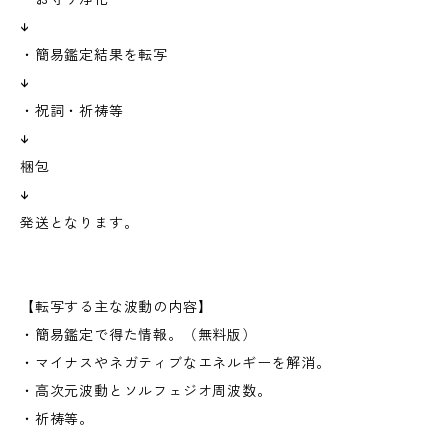
↓
・簡易鑑定結果を転写
↓
・祝詞・祈祷等
↓
梱包
↓
発送となります。
【転写する主な波動の内容】
・簡易鑑定で得た情報。（無料版）
・マイナスやネガティブなエネルギーを解消。
・高次元波動とソルフェジオ周波数。
・祈祷等。