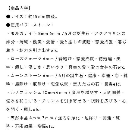
【商品内容】
●サイズ：約15ｃｍ前後。
●使用パワーストーン：
・モルガナイト 8mm 6ｍｍ / 4月の誕生石・アクアマリンの
妹分・清純・優美・愛情・愛と癒しの波動・恋愛成就・落ち
着き・魅力を引き出すetc.
・ローズクォーツ 6ｍｍ / 縁結び・恋愛成就・結婚運・美
容・癒し・優しさ・思いやり・真実の愛・愛の女神の石etc.
・ムーンストーン 6ｍｍ / 6月の誕生石・健康・幸運・恋・純
粋・魔除け・厄除け・恋愛成就・恋人たちの石・長寿etc.
・ルナフラッシュ 10mm 4ｍｍ / 資産を増やす・人間関係・
悩みを和らげる・チャンスを引き寄せる・視野を広げる・心
を開く・癒しetc.
・天然水晶 4ｍｍ 3ｍｍ / 強力な浄化・厄除け・開運・純
粋・万能効果・増幅etc.