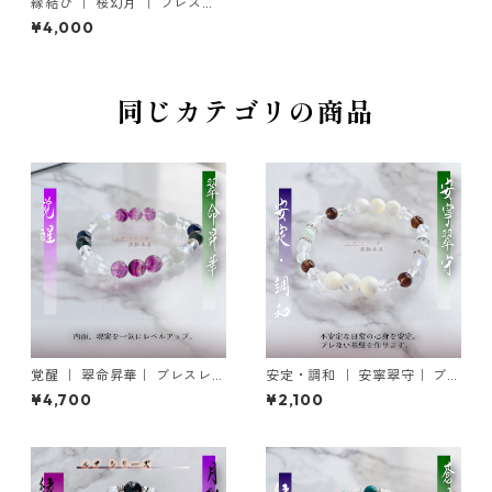
縁結び ｜ 桜幻月 ｜ ブレスレ
ットの御守り
¥4,000
同じカテゴリの商品
覚醒 ｜ 翠命昇華｜ ブレスレッ
安定・調和 ｜ 安寧翠守｜ ブレ
トの御守り
スレットの御守り
¥4,700
¥2,100