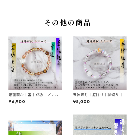
その他の商品
蒼龍転命｜富｜成功｜ブレス
五神煌月｜厄除け｜縁切り｜
レットの御守り
ブレスレットの御守り
¥6,900
¥5,000