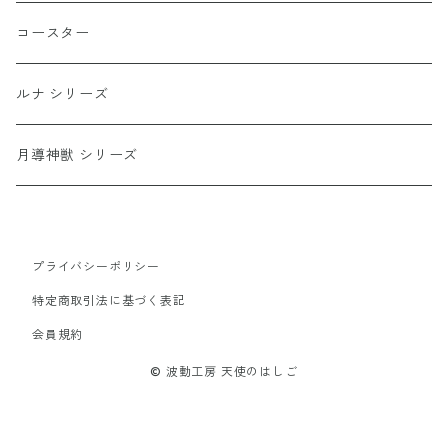
コースター
ブレスレット
イヤリング・ピアス
人間関係・良縁
水晶（クリスタル）
1月
コースター
コースター
ストラップ
恋愛・結婚・出産・子育て・夫婦恋人円満
黒曜石（オブシディアン）
2月
ルナ シリーズ
竹のストラップ
仕事・就職
天眼石
3月
月導神獣 シリーズ
龍
アクリルキーホルダー
合格祈願・勉強
翡翠
4月
プライバシーポリシー
可愛い龍（名前記入なし）
木製キーホルダー
健康・長寿
真珠（パール）
5月
特定商取引法に基づく表記
可愛い龍（名前記入あり）
会員規約
お守り袋
癒し
琥珀（アンバー）
6月
© 波動工房 天使のはしご
悪縁切り
護符
珊瑚（コーラル）
7月