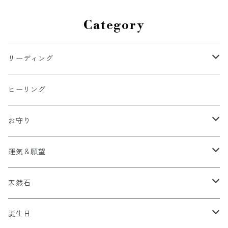
Category
リーディング
波動
ヒーリング
お守り
五芒星
運気＆願望
小さなお守りシリーズ
六芒星
魔除け・厄除け・悪縁切り・結界
天然石
ブレスレット
小さなお守りシリーズ
ブレスレット
金運・勝負運
神獣
誕生日