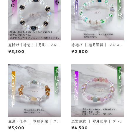
厄除け｜縁切り｜月影｜ブレ
縁結び ｜ 蒼月翠縁｜ ブレスレ
スレットの御守り
ットの御守り
¥3,300
¥2,800
金運・仕事 ｜ 翠龍月栄｜ ブレ
恋愛成就 ｜ 翠月恋華｜ ブレス
スレットの御守り
レットの御守り
¥3,900
¥4,500