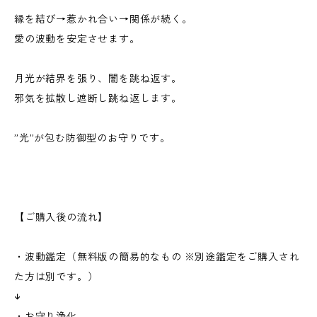
縁を結び→惹かれ合い→関係が続く。
愛の波動を安定させます。
月光が結界を張り、闇を跳ね返す。
邪気を拡散し遮断し跳ね返します。
”光”が包む防御型のお守りです。
【ご購入後の流れ】
・波動鑑定（無料版の簡易的なもの ※別途鑑定をご購入され
た方は別です。）
↓
・お守り浄化