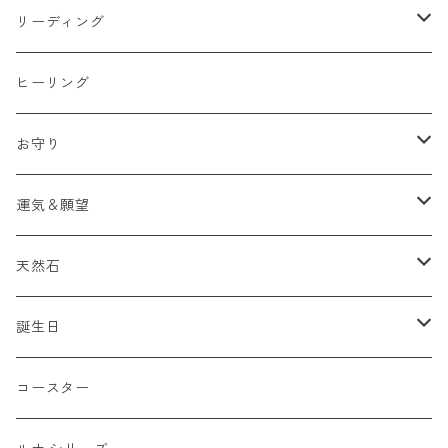
リーディング
波動
ヒーリング
お守り
五芒星
運気＆願望
小さなお守りシリーズ
六芒星
魔除け・厄除け・悪縁切り・結界
天然石
ブレスレット
小さなお守りシリーズ
ブレスレット
金運・勝負運
神獣
誕生日
コースター
ブレスレット
イヤリング・ピアス
人間関係・良縁
水晶（クリスタル）
1月
コースター
コースター
ストラップ
恋愛・結婚・出産・子育て・夫婦恋人円満
黒曜石（オブシディアン）
2月