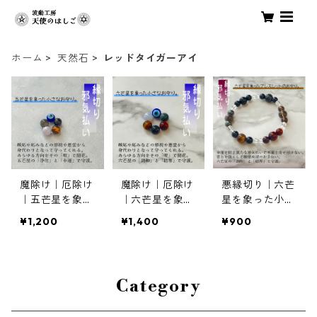
ホーム
天然石
レッドタイガーアイ
魔除け｜厄除け
魔除け｜厄除け
悪縁切り｜六芒
｜五芒星を象っ
｜六芒星を象っ
星を象った小さ
た小さなお守り
た小さなお守り
なお守り
¥1,200
¥1,400
¥900
Category