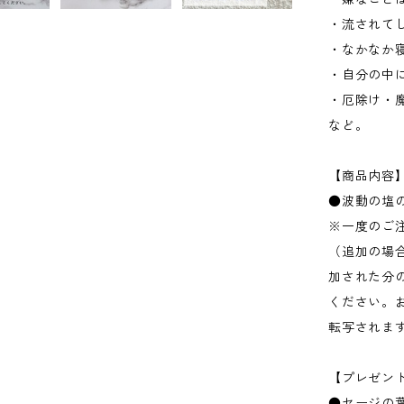
・流されて
・なかなか
・自分の中
・厄除け・
など。
【商品内容
●波動の塩の
※一度のご
（追加の場
加された分
ください。
転写されま
【プレゼン
●セージの