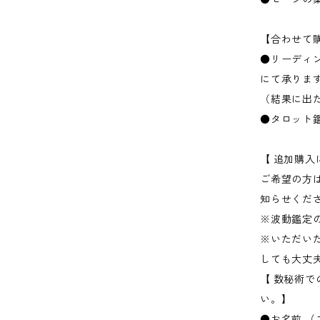
【合わせて
●リーディン
にて承りま
（結果に出
●タロット鑑定
【 追加購
ご希望の方
知らせくだ
※波動鑑定
※いただい
しても大丈
【 数秘術
い。】
●お名前 