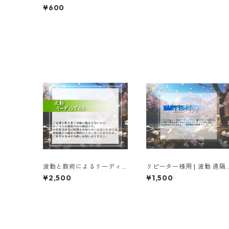
ヤ岩塩使用 ｜ キーホルダー
¥600
波動と数術によるリーディ
リピーター様用 | 波動 遠隔
ング（鑑定）のみ 鑑定書
ヒーリング
¥2,500
¥1,500