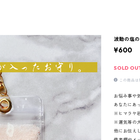
波動の塩の
¥600
SOLD OU
この商品は
お悩み事や
あなたにあ
※ヒマラヤ
※運気等の
他にお伝え
備考欄やメ