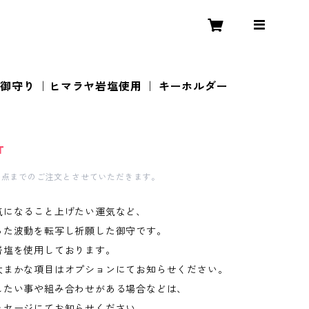
御守り ｜ヒマラヤ岩塩使用 ｜ キーホルダー
T
1点までのご注文とさせていただきます。
気になること上げたい運気など、
った波動を転写し祈願した御守です。
岩塩を使用しております。
大まかな項目はオプションにてお知らせください。
したい事や組み合わせがある場合などは、
ッセージにてお知らせください。