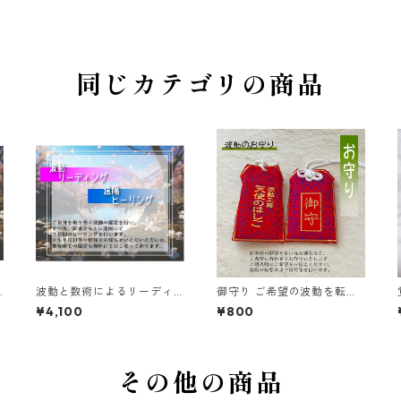
同じカテゴリの商品
波動と数術によるリーディ
御守り ご希望の波動を転写
ング 遠隔ヒーリング 鑑定書
（転写後祈祷等行います）
¥4,100
¥800
その他の商品