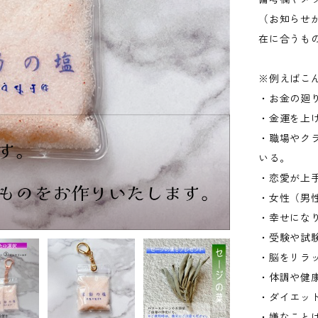
（お知らせ
在に合うも
※例えばこ
・お金の廻
・金運を上
・職場やク
いる。
・恋愛が上
・女性（男
・幸せにな
・受験や試
・脳をリラ
・体調や健
・ダイエッ
・嫌なこと