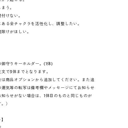
しまう。
寝付けない。
にある全チャクラを活性化し、調整したい。
魔除けがほしい。
】
御守りキーホルダー。(1体)
注文で3体までとなります。
合は商品オプションから追加してください。また追
の運気等の転写は備考欄やメッセージにてお知らせ
お知らせがない場合は、1体目のものと同じものが
す。）
ト】
葉。