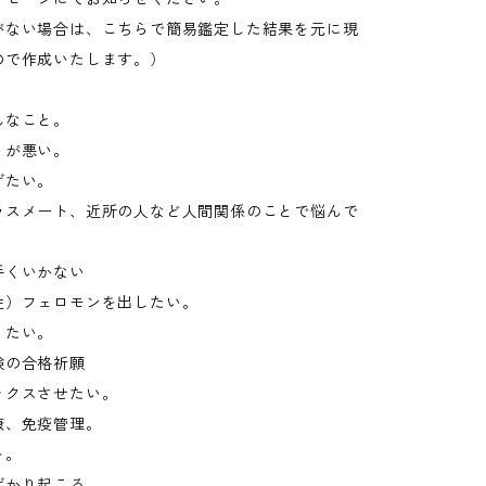
がない場合は、こちらで簡易鑑定した結果を元に現
ので作成いたします。）
んなこと。
りが悪い。
げたい。
ラスメート、近所の人など人間関係のことで悩んで
手くいかない
性）フェロモンを出したい。
りたい。
験の合格祈願
ックスさせたい。
康、免疫管理。
ト。
ばかり起こる。